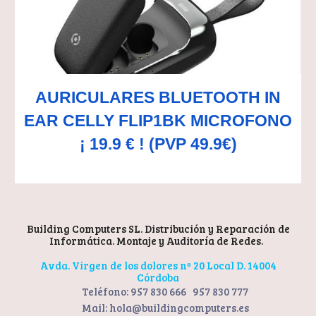
AURICULARES BLUETOOTH IN
EAR CELLY FLIP1BK MICROFONO
¡ 19.9 € ! (PVP 49.9€)
Building Computers SL. Distribución y
Reparación de
Informática
.
Montaje y Auditoría de Redes.
Avda. Virgen de los dolores nº 20 Local D
. 1400
4
Córdoba
Teléfono: 957 830 666 957 830 777
Mail:
hola
@buildingcomputers.es